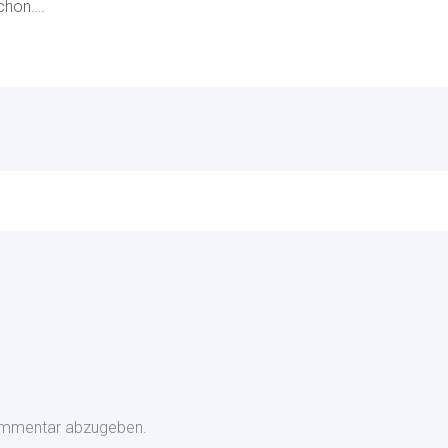
chon….
ommentar abzugeben.