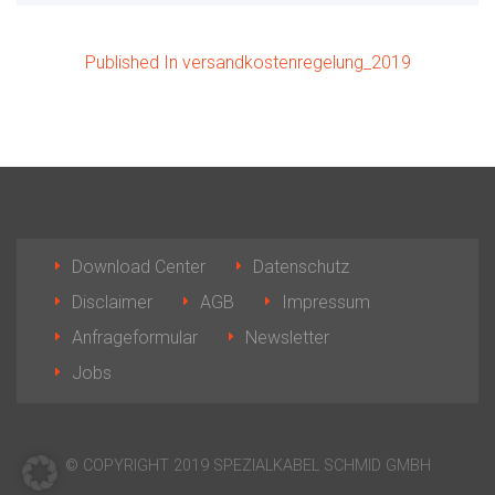
Published In versandkostenregelung_2019
Download Center
Datenschutz
Disclaimer
AGB
Impressum
Anfrageformular
Newsletter
Jobs
© COPYRIGHT 2019 SPEZIALKABEL SCHMID GMBH