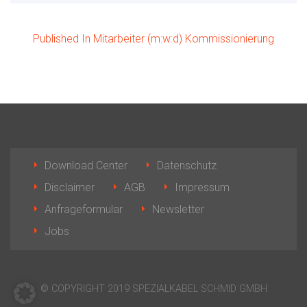
Published In Mitarbeiter (m:w:d) Kommissionierung
Download Center
Datenschutz
Disclaimer
AGB
Impressum
Anfrageformular
Newsletter
Jobs
© COPYRIGHT 2019 SPEZIALKABEL SCHMID GMBH