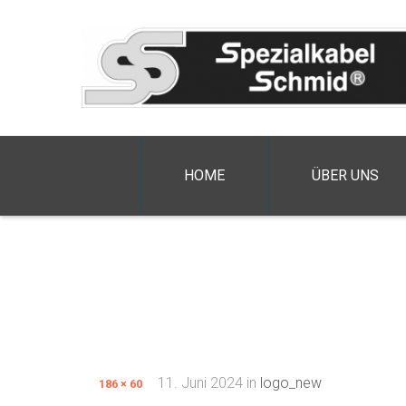
HOME
ÜBER UNS
11. Juni 2024
in
logo_new
186 × 60