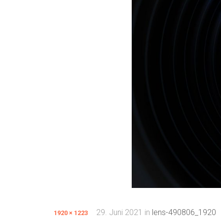
29. Juni 2021
in
lens-490806_1920
1920 × 1223