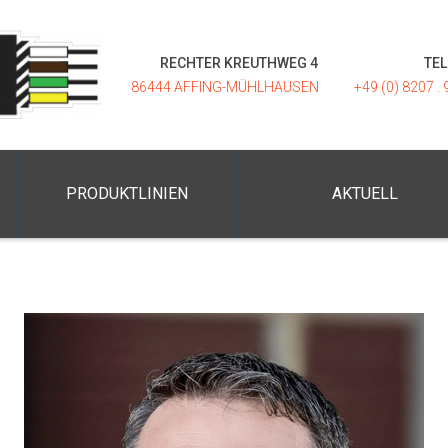
RECHTER KREUTHWEG 4
TE
86444 AFFING-MÜHLHAUSEN
+49 (0) 8207 . 
PRODUKTLINIEN
AKTUELL