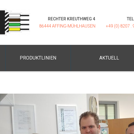
RECHTER KREUTHWEG 4
TE
86444 AFFING-MÜHLHAUSEN
+49 (0) 8207 . 
PRODUKTLINIEN
AKTUELL