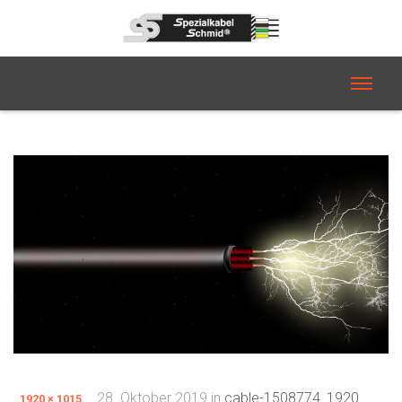
28. Oktober 2019
in
cable-1508774_1920
1920 × 1015