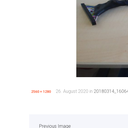
26. August 2020
in
20180314_1606
2560 × 1280
Previous Image