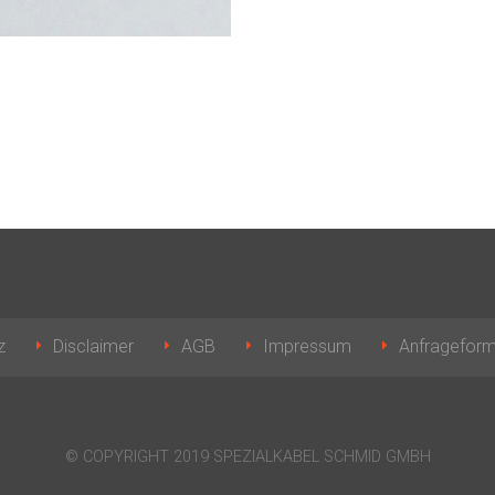
z
Disclaimer
AGB
Impressum
Anfrageform
© COPYRIGHT 2019 SPEZIALKABEL SCHMID GMBH