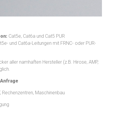
ion:
Cat5e, Cat6a und Cat5 PUR
Cat5e- und Cat6a-Leitungen mit FRNC- oder PUR-
ker aller namhaften Hersteller (z.B. Hirose, AMP,
lich.
 Anfrage
IT, Rechenzentren, Maschinenbau
gung